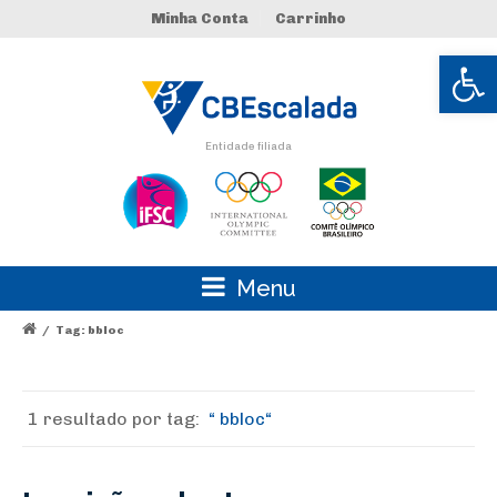
Minha Conta
Carrinho
Abrir 
Entidade filiada
Menu
/
Tag: bbloc
1 resultado por
tag:
bbloc