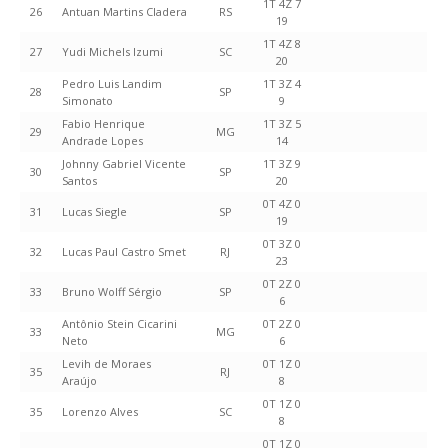
1T 4Z 7
26
Antuan Martins Cladera
RS
19
1T 4Z 8
27
Yudi Michels Izumi
SC
20
Pedro Luis Landim
1T 3Z 4
28
SP
Simonato
9
Fabio Henrique
1T 3Z 5
29
MG
Andrade Lopes
14
Johnny Gabriel Vicente
1T 3Z 9
30
SP
Santos
20
0T 4Z 0
31
Lucas Siegle
SP
19
0T 3Z 0
32
Lucas Paul Castro Smet
RJ
23
0T 2Z 0
33
Bruno Wolff Sérgio
SP
6
Antônio Stein Cicarini
0T 2Z 0
33
MG
Neto
6
Levih de Moraes
0T 1Z 0
35
RJ
Araújo
8
0T 1Z 0
35
Lorenzo Alves
SC
8
0T 1Z 0