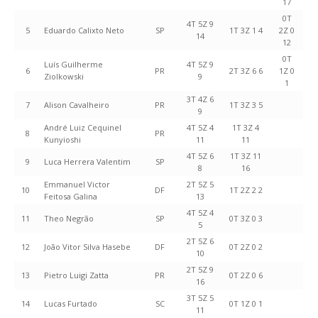
17
0T
4T 5Z 9
5
Eduardo Calixto Neto
SP
1T 3Z 1 4
2Z 0
14
12
0T
Luís Guilherme
4T 5Z 9
6
PR
2T 3Z 6 6
1Z 0
Ziolkowski
9
1
3T 4Z 6
7
Alison Cavalheiro
PR
1T 3Z 3 5
9
André Luiz Cequinel
4T 5Z 4
1T 3Z 4
8
PR
Kunyioshi
11
11
4T 5Z 6
1T 3Z 11
9
Luca Herrera Valentim
SP
8
16
Emmanuel Victor
2T 5Z 5
10
DF
1T 2Z 2 2
Feitosa Galina
13
4T 5Z 4
11
Theo Negrão
SP
0T 3Z 0 3
5
2T 5Z 6
12
João Vitor Silva Hasebe
DF
0T 2Z 0 2
10
2T 5Z 9
13
Pietro Luigi Zatta
PR
0T 2Z 0 6
16
3T 5Z 5
14
Lucas Furtado
SC
0T 1Z 0 1
11