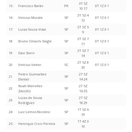
3T 5Z
15
Francisco Barão
PR
0T 1Z 0 1
10 17
2T 5Z 4
16
Vinicius Murate
SP
0T 1Z 0 1
12
2T 5Z 5
17
Lucas Souza Vidal
SP
0T 1Z 0 1
9
2T 5Z 7
18
Bruno Omachi Siegle
SP
0T 1Z 0 1
11
2T 5Z 7
19
Davi Stern
SP
0T 1Z 0 1
14
2T 5Z 8
20
Vinícius Vetter
SC
0T 1Z 0 1
30
Pedro Guimarães
2T 5Z
21
SP
Dantas
14 24
Noah Meirelles
2T 5Z
22
SP
Zavickis
16 35
Lucas de Sousa
2T 5Z
23
SP
Rodrigues
18 29
1T 5Z 6
24
Luiz Lemos Nicolino
SP
19
1T 4Z 3
25
Henrique Croci Pereira
SP
10