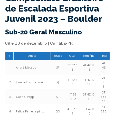
de Escalada Esportiva
Juvenil 2023 – Boulder
Sub-20 Geral Masculino
09 e 10 de dezembro | Curitiba-PR
#
Atleta
Estado
Quali
Semifinal
Final
4T
5T 5Z 5
4T 4Z 18
1
André Macedo
SP
4Z
5
15
12 9
2T
4T 5Z 8
1T 4Z 12
2
João Felipe Barbosa
RJ
3Z 3
5
18
8
2T
4T 5Z
3T 4Z 10
3
Gabriel Papp
SP
3Z 8
12 12
8
16
1T
4T 5Z 5
3T 4Z 8
4
Felipe Ferreira pinto
GO
3Z 2
9
10