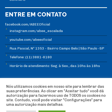
ENTRE EM CONTATO
facebook.com/ABEEOficial
instagram.com/abee_escalada
youtube.com/abeeoficial
Rua Pascal, Nº 1353 - Bairro Campo Belo | São Paulo -SP
Telefone: (11) 3881-8180
Horário de atendimento: Seg. à Sex., das 10hs às 18hs
Nós utilizamos cookies em nosso site para lembrar das
suas preferências. Ao clicar em "Aceitar tudo" você dá
autorização para fazermos uso de TODOS os cookies no
© Copyright ABEE | Associação Brasileira de Escalada
site. Contudo, você pode visitar "Configurações" para
Esportiva 2018 | Design:
Imagética Design
uma autorização mais detalhas.