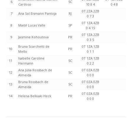
6
SC
Cardoso
10 8 4
0 4 8
0T 2ZA 2ZB
7
Ana Sol Eismann Pantoja
RJ
0 7 3
0T 1ZA 4ZB
8
Maitê Lucas Valle
SP
0 4 15
0T 1ZA 2ZB
9
Jasmine Kohoutova
PR
0 3 5
Bruna Scarchetti de
0T 1ZA 1ZB
10
PR
Mello
0 1 1
Isabelle Caroline
0T 1ZA 1ZB
11
SC
Hermann
0 2 2
Ana Júlia Rossbach de
0T 0ZA 0ZB
12
SC
Almeida
0 0 0
Bruna Rossbach de
0T 0ZA 0ZB
13
SC
Almeida
0 0 0
0T 0ZA 0ZB
14
Helena Belkiaki Heck
PR
0 0 0