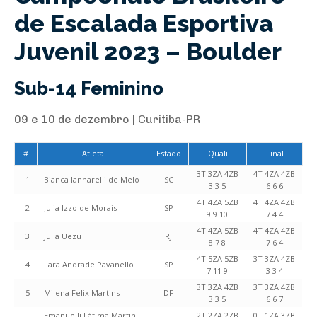
de Escalada Esportiva
Juvenil 2023 – Boulder
Sub-14 Feminino
09 e 10 de dezembro | Curitiba-PR
#
Atleta
Estado
Quali
Final
3T 3ZA 4ZB
4T 4ZA 4ZB
1
Bianca Iannarelli de Melo
SC
3 3 5
6 6 6
4T 4ZA 5ZB
4T 4ZA 4ZB
2
Julia Izzo de Morais
SP
9 9 10
7 4 4
4T 4ZA 5ZB
4T 4ZA 4ZB
3
Julia Uezu
RJ
8 7 8
7 6 4
4T 5ZA 5ZB
3T 3ZA 4ZB
4
Lara Andrade Pavanello
SP
7 11 9
3 3 4
3T 3ZA 4ZB
3T 3ZA 4ZB
5
Milena Felix Martins
DF
3 3 5
6 6 7
Emanuelli Fátima Martini
2T 2ZA 2ZB
0T 1ZA 3ZB