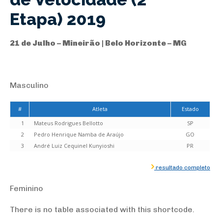
Etapa) 2019
21 de Julho – Mineirão | Belo Horizonte – MG
Masculino
#
Atleta
Estado
1
Mateus Rodrigues Bellotto
SP
2
Pedro Henrique Namba de Araújo
GO
3
André Luiz Cequinel Kunyioshi
PR
resultado completo
Feminino
There is no table associated with this shortcode.