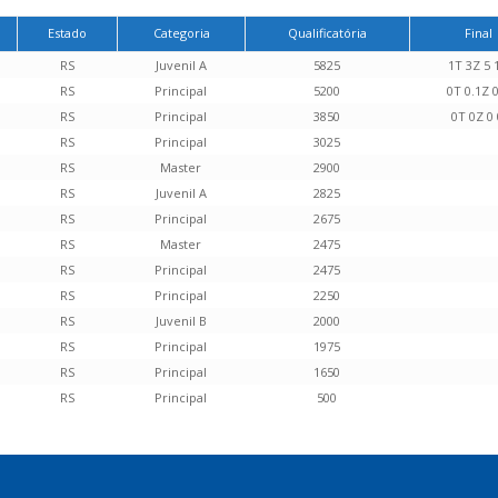
Estado
Categoria
Qualificatória
Final
RS
Juvenil A
5825
1T 3Z 5 
RS
Principal
5200
0T 0.1Z 0
RS
Principal
3850
0T 0Z 0 
RS
Principal
3025
RS
Master
2900
RS
Juvenil A
2825
RS
Principal
2675
RS
Master
2475
RS
Principal
2475
RS
Principal
2250
RS
Juvenil B
2000
RS
Principal
1975
RS
Principal
1650
RS
Principal
500