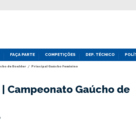
FAÇA PARTE
COMPETIÇÕES
DEP. TÉCNICO
POLÍ
úcho de Boulder
/
Principal Gaúcho Feminino
pa | Campeonato Gaúcho de
o