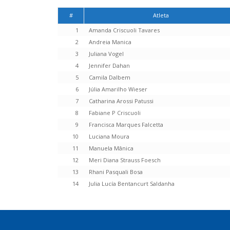
#
Atleta
1
Amanda Criscuoli Tavares
2
Andreia Manica
3
Juliana Vogel
4
Jennifer Dahan
5
Camila Dalbem
6
Júlia Amarilho Wieser
7
Catharina Arossi Patussi
8
Fabiane P Criscuoli
9
Francisca Marques Falcetta
10
Luciana Moura
11
Manuela Mânica
12
Meri Diana Strauss Foesch
13
Rhani Pasquali Bosa
14
Julia Lucía Bentancurt Saldanha