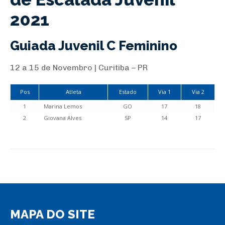
2021
Guiada Juvenil C Feminino
12 a 15 de Novembro | Curitiba – PR
Pos
Atleta
Estado
Via 1
Via 2
1
Marina Lemos
GO
17
18
2
Giovana Alves
SP
14
17
MAPA DO SITE