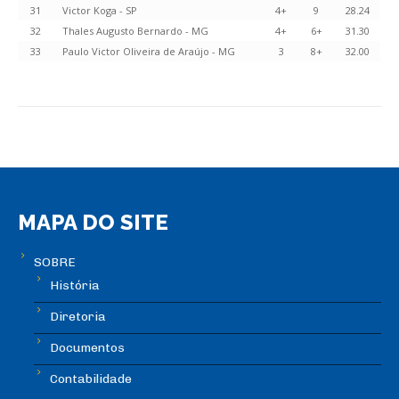
31
Victor Koga - SP
4+
9
28.24
32
Thales Augusto Bernardo - MG
4+
6+
31.30
33
Paulo Victor Oliveira de Araújo - MG
3
8+
32.00
MAPA DO SITE
SOBRE
História
Diretoria
Documentos
Contabilidade