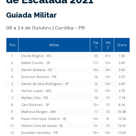
Guiada Militar
08 a 14 de Outubro | Curitiba – PR
Via
Via
Pos
Atleta
Score
1
2
1
Derek Brignol - RS
35
31+
1.00
2
Rafael Fiorillo - SP
17+
13+
3.00
2
Daniel Santana - DF
14+
19+
3.00
4
Emerson Bonvim - PR
16
13+
3.67
5
Daniel da Silva Rodrigues - SP
13
13+
6.00
6
Harlon Lopes - MG
12
13+
6.70
7
Wyllian Ottz - PR
14
13
7.74
8
Caio Botezeli - SP
13+
13
8.36
9
Matheus Borges - AM
11
13
10.48
10
Paulo Henrique Canário - RJ
14+
8
12.36
11
Helton Lima de Souza - RJ
5+
13
13.41
12
Jhonatan Carvalho - PR
10+
12+
13.85