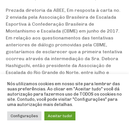
Prezada diretoria da ABEE, Em resposta à carta no.
2 enviada pela Associação Brasileira de Escalada
Esportiva à Confederação Brasileira de
Montanhismo e Escalada (CBME) em junho de 2017.
Em relação aos questionamentos das tentativas
anteriores de diálogo promovidas pela CBME,
gostaríamos de esclarecer que a primeira tentativa
ocorreu através da intermediação da Sra. Debora
Hashiguchi, então presidente da Associação de
Escalada do Rio Grande do Norte, entre julho e
agosto de 2015, que podem ser facilmente
Nós utilizamos cookies em nosso site para lembrar das
comprovadas pelas trocas de e-mails. A segunda foi
suas preferências. Ao clicar em "Aceitar tudo" você dá
realizada em setembro de 2016, quando a CBME
autorização para fazermos uso de TODOS os cookies no
site. Contudo, você pode visitar "Configurações" para
novamente entrou em contato com a ABEE através
uma autorização mais detalhas.
da intermediação do Sr. Anderson Gouveia, dessa
vez via telefone. As colocações descritas na carta
Configurações
Aceitar tudo!
no. 2 nos mostra que temos uma percepção
extremamente distinta da realidade do cenário