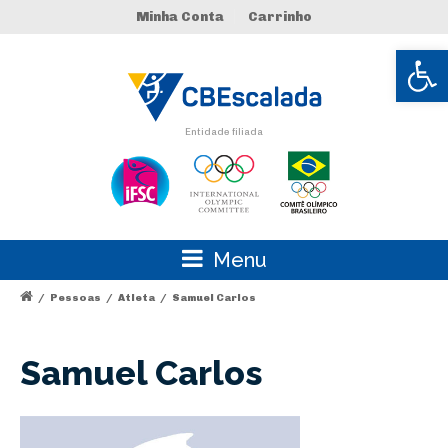
Minha Conta
Carrinho
Abrir 
Entidade filiada
Menu
/
Pessoas
/
Atleta
/
Samuel Carlos
Samuel Carlos