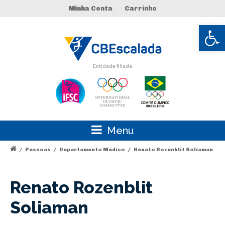
Minha Conta
Carrinho
Abrir 
Entidade filiada
Menu
/
Pessoas
/
Departamento Médico
/
Renato Rozenblit Soliaman
Renato Rozenblit
Soliaman