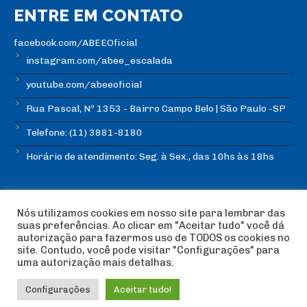
ENTRE EM CONTATO
facebook.com/ABEEOficial
instagram.com/abee_escalada
youtube.com/abeeoficial
Rua Pascal, Nº 1353 - Bairro Campo Belo | São Paulo -SP
Telefone: (11) 3881-8180
Horário de atendimento: Seg. à Sex., das 10hs às 18hs
Nós utilizamos cookies em nosso site para lembrar das
suas preferências. Ao clicar em "Aceitar tudo" você dá
autorização para fazermos uso de TODOS os cookies no
© Copyright ABEE | Associação Brasileira de Escalada
site. Contudo, você pode visitar "Configurações" para
Esportiva 2018 | Design:
Imagética Design
uma autorização mais detalhas.
Configurações
Aceitar tudo!