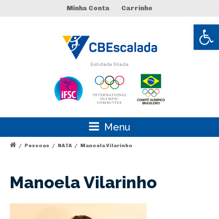
Minha Conta
Carrinho
Abrir 
Entidade filiada
Menu
/
Pessoas
/
NATA
/
Manoela Vilarinho
Manoela Vilarinho