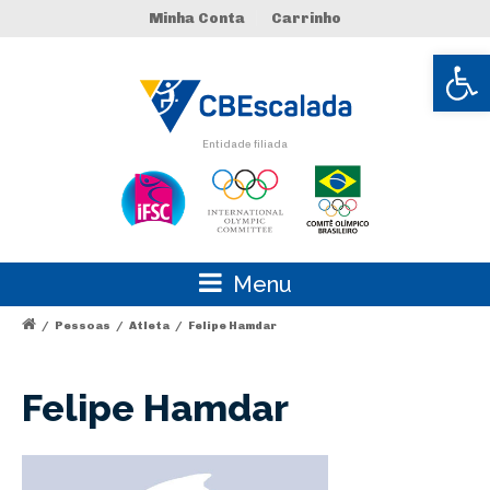
Minha Conta
Carrinho
Abrir 
Entidade filiada
Menu
/
Pessoas
/
Atleta
/
Felipe Hamdar
Felipe Hamdar