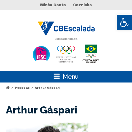
Minha Conta
Carrinho
Abrir 
Entidade filiada
Menu
/
Pessoas
/
Arthur Gáspari
Arthur Gáspari