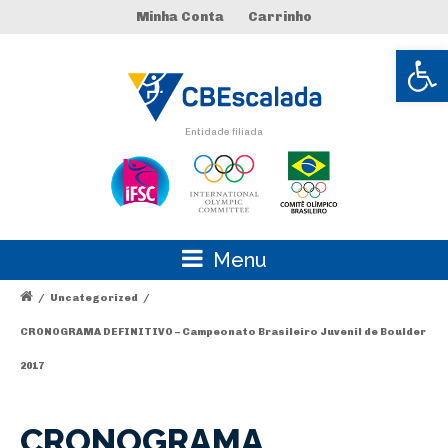
Minha Conta
Carrinho
Abrir 
Entidade filiada
Menu
/
Uncategorized
/
CRONOGRAMA DEFINITIVO – Campeonato Brasileiro Juvenil de Boulder
2017
CRONOGRAMA