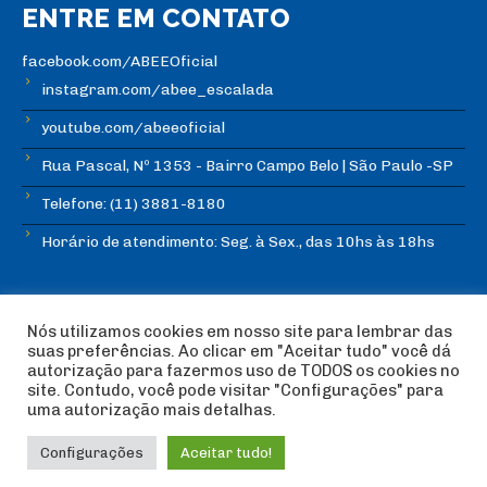
ENTRE EM CONTATO
facebook.com/ABEEOficial
instagram.com/abee_escalada
youtube.com/abeeoficial
Rua Pascal, Nº 1353 - Bairro Campo Belo | São Paulo -SP
Telefone: (11) 3881-8180
Horário de atendimento: Seg. à Sex., das 10hs às 18hs
Nós utilizamos cookies em nosso site para lembrar das
suas preferências. Ao clicar em "Aceitar tudo" você dá
autorização para fazermos uso de TODOS os cookies no
© Copyright ABEE | Associação Brasileira de Escalada
site. Contudo, você pode visitar "Configurações" para
Esportiva 2018 | Design:
Imagética Design
uma autorização mais detalhas.
Configurações
Aceitar tudo!