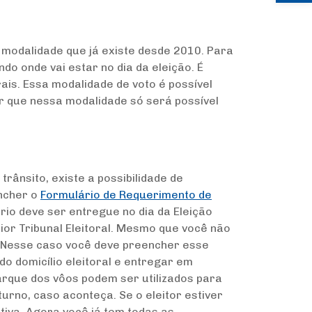
 modalidade que já existe desde 2010. Para
ndo onde vai estar no dia da eleição. É
ais. Essa modalidade de voto é possível
ar que nessa modalidade só será possível
ânsito, existe a possibilidade de
encher o
Formulário de Requerimento de
ário deve ser entregue no dia da Eleição
ior Tribunal Eleitoral. Mesmo que você não
ito. Nesse caso você deve preencher esse
 domicílio eleitoral e entregar em
arque dos vôos podem ser utilizados para
turno, caso aconteça. Se o eleitor estiver
tiva. Agora você já tem todas as