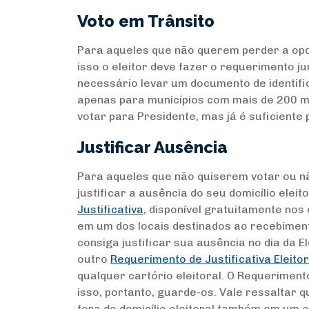
Voto em Trânsito
Para aqueles que não querem perder a oport
isso o eleitor deve fazer o requerimento jun
necessário levar um documento de identifi
apenas para municípios com mais de 200 mil
votar para Presidente, mas já é suficiente 
Justificar Ausência
Para aqueles que não quiserem votar ou nã
justificar a ausência do seu domicílio elei
Justificativa
, disponível gratuitamente nos 
em um dos locais destinados ao recebiment
consiga justificar sua ausência no dia da E
outro
Requerimento de Justificativa Eleitor
qualquer cartório eleitoral. O Requerime
isso, portanto, guarde-os. Vale ressaltar q
fora do domicílio eleitoral também em um e