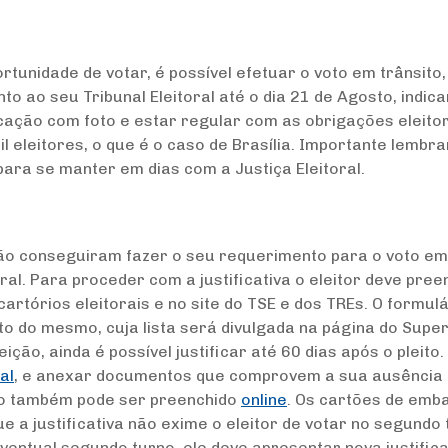
unidade de votar, é possível efetuar o voto em trânsito,
to ao seu Tribunal Eleitoral até o dia 21 de Agosto, indica
cação com foto e estar regular com as obrigações eleitor
 eleitores, o que é o caso de Brasília. Importante lembr
para se manter em dias com a Justiça Eleitoral.
o conseguiram fazer o seu requerimento para o voto em tr
toral. Para proceder com a justificativa o eleitor deve pre
cartórios eleitorais e no site do TSE e dos TREs. O formul
o do mesmo, cuja lista será divulgada na página do Super
leição, ainda é possível justificar até 60 dias após o ple
al
, e anexar documentos que comprovem a sua ausência do
nto também pode ser preenchido
online
. Os cartões de emb
ue a justificativa não exime o eleitor de votar no segundo 
ventual segundo turno, ele deve apresentar nova justifica