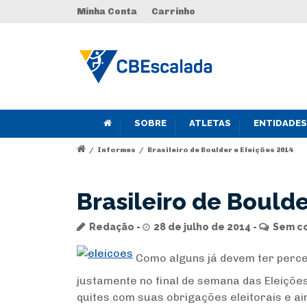
Minha Conta
Carrinho
SOBRE
ATLETAS
ENTIDADES
/
Informes
/
Brasileiro de Boulder e Eleições 2014
Brasileiro de Boulde
Redação
28 de julho de 2014
Sem c
Como alguns já devem ter perceb
justamente no final de semana das Eleiçõ
quites com suas obrigações eleitorais e a