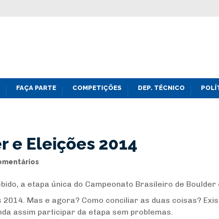
FAÇA PARTE
COMPETIÇÕES
DEP. TÉCNICO
POLÍ
r e Eleições 2014
omentários
ido, a etapa única do Campeonato Brasileiro de Boulder 
es 2014. Mas e agora? Como conciliar as duas coisas? Ex
inda assim participar da etapa sem problemas.