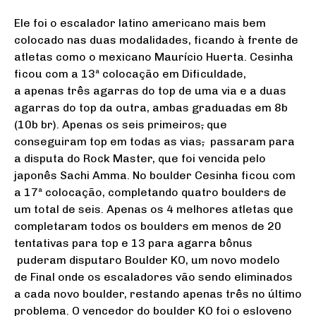
Ele foi o escalador latino americano mais bem
colocado nas duas modalidades, ficando à frente de
atletas como o mexicano Maurício Huerta. Cesinha
ficou com a 13ª colocação em Dificuldade,
a apenas três agarras do top de uma via e a duas
agarras do top da outra, ambas graduadas em 8b
(10b br). Apenas os seis primeiros
,
que
conseguiram top em todas as vias
,
passaram para
a disputa do Rock Master, que foi vencida pelo
japonês Sachi Amma.
No boulder Cesinha ficou com
a 17ª colocação, completando quatro boulders de
um total de seis. Apenas os 4 melhores atletas que
completaram todos os boulders em menos de 20
tentativas para top e 13 para agarra bônus
puderam disputaro Boulder KO, um novo modelo
de Final onde os escaladores vão sendo eliminados
a cada novo boulder, restando apenas três no último
problema. O vencedor do boulder KO foi o esloveno