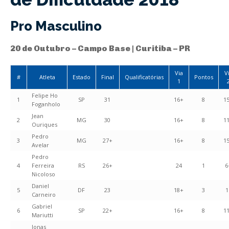
Pro Masculino
20 de Outubro – Campo Base | Curitiba – PR
Via
V
#
Atleta
Estado
Final
Qualificatórias
Pontos
1
Felipe Ho
1
SP
31
16+
8
1
Foganholo
Jean
2
MG
30
16+
8
1
Ouriques
Pedro
3
MG
27+
16+
8
1
Avelar
Pedro
4
Ferreira
RS
26+
24
1
6
Nicoloso
Daniel
5
DF
23
18+
3
1
Carneiro
Gabriel
6
SP
22+
16+
8
1
Mariutti
Jonas