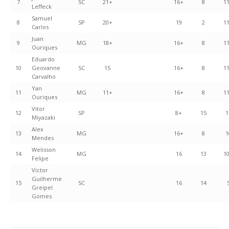
7
SC
21+
16+
8
1
Leffeck
Samuel
8
SP
20+
19
2
1
Carlos
Juan
9
MG
18+
16+
8
1
Ouriques
Eduardo
10
Geovanne
SC
15
16+
8
1
Carvalho
Yan
11
MG
11+
16+
8
1
Ouriques
Vitor
12
SP
8+
15
1
Miyazaki
Alex
13
MG
16+
8
1
Mendes
Welisson
14
MG
16
13
1
Felipe
Victor
Guilherme
15
SC
16
14
Greipel
Gomes