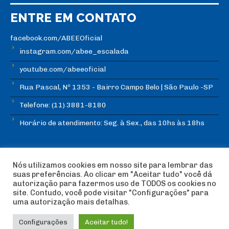
ENTRE EM CONTATO
facebook.com/ABEEOficial
instagram.com/abee_escalada
youtube.com/abeeoficial
Rua Pascal, Nº 1353 - Bairro Campo Belo | São Paulo -SP
Telefone: (11) 3881-8180
Horário de atendimento: Seg. à Sex., das 10hs às 18hs
Nós utilizamos cookies em nosso site para lembrar das
suas preferências. Ao clicar em "Aceitar tudo" você dá
autorização para fazermos uso de TODOS os cookies no
© Copyright ABEE | Associação Brasileira de Escalada
site. Contudo, você pode visitar "Configurações" para
Esportiva 2018 | Design:
Imagética Design
uma autorização mais detalhas.
Configurações
Aceitar tudo!