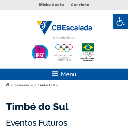
Minha Conta
Carrinho
Abrir 
Entidade filiada
Menu
/
Calendário
/
Timbé do Sul
Timbé do Sul
Eventos Futuros