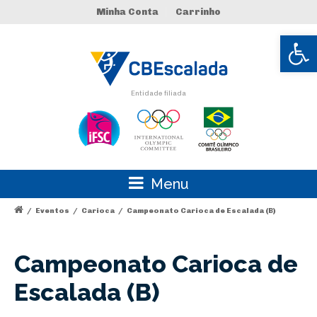
Minha Conta
Carrinho
Abrir 
Entidade filiada
Menu
/
Eventos
/
Carioca
/
Campeonato Carioca de Escalada (B)
Campeonato Carioca de
Escalada (B)