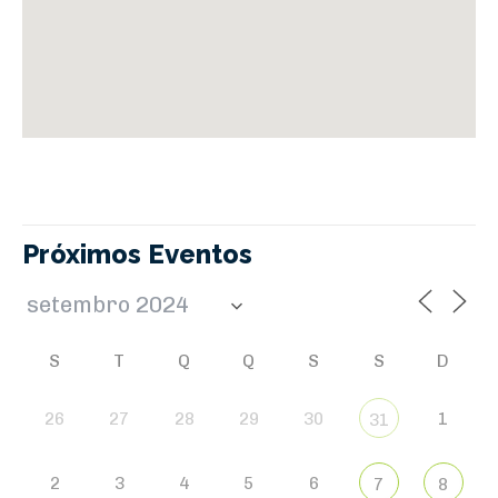
Próximos Eventos
S
T
Q
Q
S
S
D
26
27
28
29
30
1
31
2
3
4
5
6
7
8