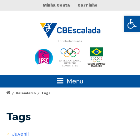
Minha Conta
Carrinho
Abrir 
Entidade filiada
Menu
/
Calendário
/
Tags
Tags
Juvenil