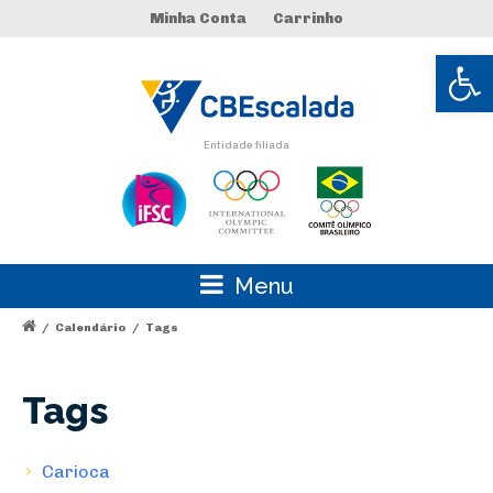
Minha Conta
Carrinho
Abrir 
Entidade filiada
Menu
/
Calendário
/
Tags
Tags
Carioca