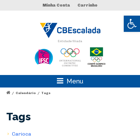
Minha Conta
Carrinho
Abrir 
Entidade filiada
Menu
/
Calendário
/
Tags
Tags
Carioca