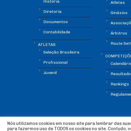
História
Atletas
Diretoria
Ginásios
Documentos
Associaçõ
Contabilidade
Árbitros
Route Set
ATLETAS
Seleção Brasileira
COMPETIÇÕ
Profissional
Calendári
Juvenil
Resultado
Rankings
Regulame
Nós utilizamos cookies em nosso site para lembrar das suas
para fazermos uso de TODOS os cookies no site. Contudo, 