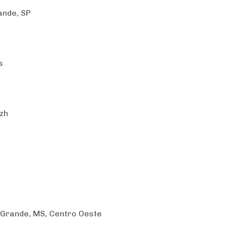
ande, SP
s
ezh
 Grande, MS, Centro Oeste