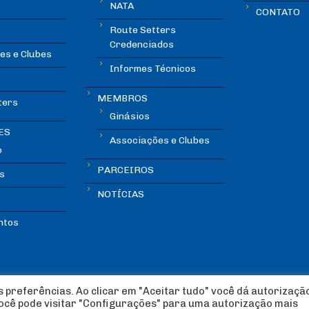
NATA
CONTATO
Route Setters
Credenciados
es e Clubes
Informes Técnicos
MEMBROS
ters
Ginásios
ES
Associações e Clubes
o
PARCEIROS
s
NOTÍCIAS
ntos
 preferências. Ao clicar em "Aceitar tudo" você dá autorizaçã
você pode visitar "Configurações" para uma autorização mais