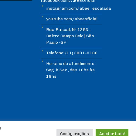
facebook.com/ABEEOficial
instagram.com/abee_escalada
youtube.com/abeeoficial
Rua Pascal, Nº 1353 -
Bairro Campo Belo | São
Paulo -SP
Telefone: (11) 3881-8180
Horário de atendimento:
Seg. à Sex., das 10hs às
18hs
o
Configurações
Aceitar tudo!