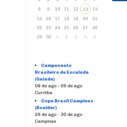
8
9
10
11
12
14
13
15
16
17
18
19
20
21
22
23
24
25
26
27
28
29
30
1
2
3
4
5
Campeonato
Brasileiro de Escalada
(Guiada)
08 de ago - 09 de ago
Curitiba
Copa Brasil Campinas
(Boulder)
29 de ago - 30 de ago
Campinas