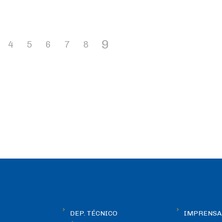
9
4
5
6
7
8
DEP. TÉCNICO
IMPRENSA