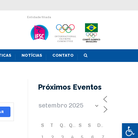
Entidade filiada
TICAS
NOTÍCIAS
CONTATO
Próximos Eventos
AR
Abrir 
S
T
Q
Q
S
S
D
1
2
3
4
5
6
7