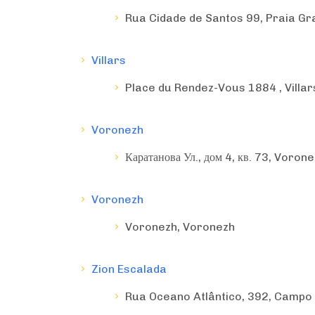
Rua Cidade de Santos 99, Praia Gr
Villars
Place du Rendez-Vous 1884 , Villar
Voronezh
Каратанова Ул., дом 4, кв. 73, Voron
Voronezh
Voronezh, Voronezh
Zion Escalada
Rua Oceano Atlântico, 392, Campo
País