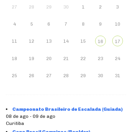
27
28
29
30
1
2
3
4
5
6
7
8
9
10
11
12
13
14
15
16
17
18
19
20
21
22
23
24
25
26
27
28
29
30
31
Campeonato Brasileiro de Escalada (Guiada)
08 de ago - 09 de ago
Curitiba
Copa Brasil Campinas (Boulder)