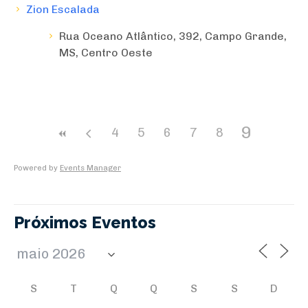
Zion Escalada
Rua Oceano Atlântico, 392, Campo Grande,
MS, Centro Oeste
9
4
5
6
7
8
Powered by
Events Manager
Próximos Eventos
S
T
Q
Q
S
S
D