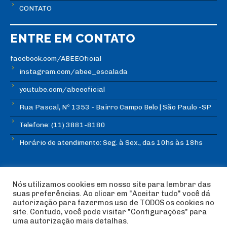
CONTATO
ENTRE EM CONTATO
facebook.com/ABEEOficial
instagram.com/abee_escalada
youtube.com/abeeoficial
Rua Pascal, Nº 1353 - Bairro Campo Belo | São Paulo -SP
Telefone: (11) 3881-8180
Horário de atendimento: Seg. à Sex., das 10hs às 18hs
Nós utilizamos cookies em nosso site para lembrar das
suas preferências. Ao clicar em "Aceitar tudo" você dá
autorização para fazermos uso de TODOS os cookies no
© Copyright ABEE | Associação Brasileira de Escalada
site. Contudo, você pode visitar "Configurações" para
Esportiva 2018 | Design:
Imagética Design
uma autorização mais detalhas.