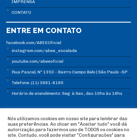
IMPRENSA
CONTATO
ENTRE EM CONTATO
facebook.com/ABEEOficial
instagram.com/abee_escalada
youtube.com/abeeoficial
Rua Pascal, Nº 1353 - Bairro Campo Belo | São Paulo -SP
Telefone: (11) 3881-8180
Horário de atendimento: Seg. à Sex., das 10hs às 18hs
Nós utilizamos cookies em nosso site para lembrar das
suas preferências. Ao clicar em "Aceitar tudo" você dá
autorização para fazermos uso de TODOS os cookies no
© Copyright ABEE | Associação Brasileira de Escalada
site. Contudo, você pode visitar "Configurações" para