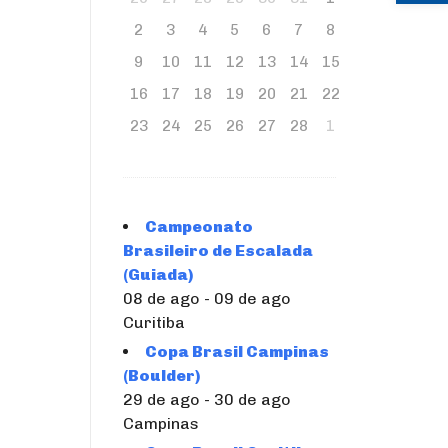
2
3
4
5
6
7
8
9
10
11
12
13
14
15
16
17
18
19
20
21
22
23
24
25
26
27
28
1
Campeonato
Brasileiro de Escalada
(Guiada)
08 de ago - 09 de ago
Curitiba
Copa Brasil Campinas
(Boulder)
29 de ago - 30 de ago
Campinas