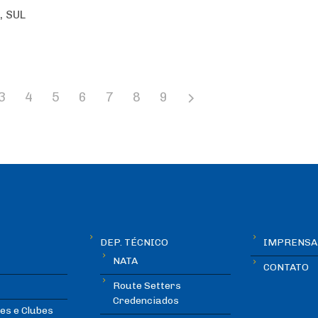
, SUL
3
4
5
6
7
8
9
DEP. TÉCNICO
IMPRENSA
NATA
CONTATO
Route Setters
Credenciados
es e Clubes