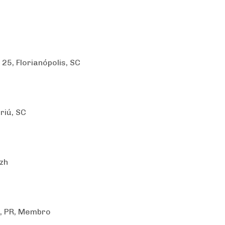
 25, Florianópolis, SC
riú, SC
ezh
a, PR, Membro