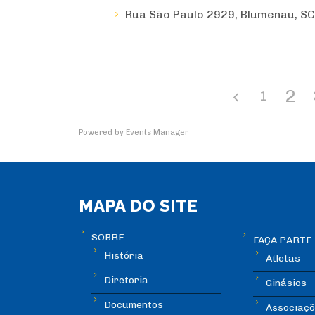
Rua São Paulo 2929, Blumenau, SC
2
1
Powered by
Events Manager
MAPA DO SITE
SOBRE
FAÇA PARTE
História
Atletas
Diretoria
Ginásios
Documentos
Associaçõ