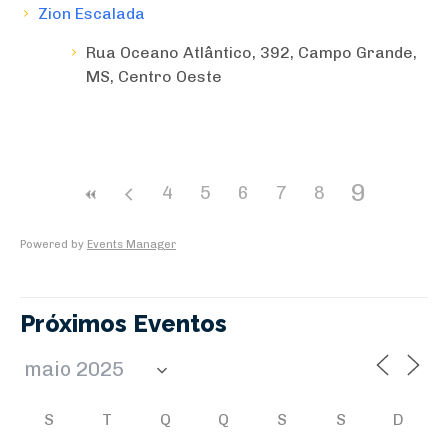
Zion Escalada
Rua Oceano Atlântico, 392, Campo Grande,
MS, Centro Oeste
9
4
5
6
7
8
Powered by
Events Manager
Próximos Eventos
S
T
Q
Q
S
S
D