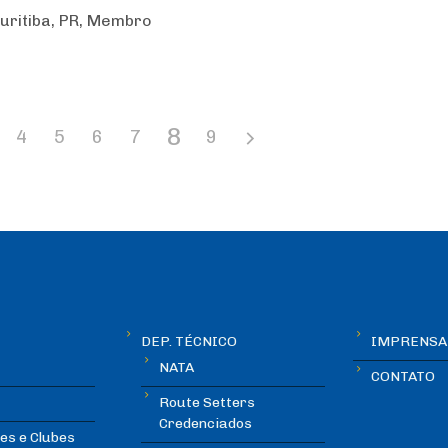
uritiba, PR, Membro
8
4
5
6
7
9
DEP. TÉCNICO
IMPRENSA
NATA
CONTATO
Route Setters
Credenciados
es e Clubes