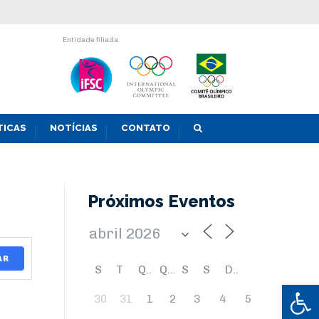
Entidade filiada
TICAS
NOTÍCIAS
CONTATO
Próximos Eventos
AR
S
T
Q
Q
S
S
D
Abrir 
30
31
1
2
3
4
5