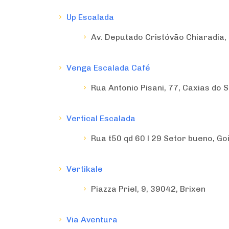
Up Escalada
Av. Deputado Cristóvão Chiaradia,
Venga Escalada Café
País
Rua Antonio Pisani, 77, Caxias do S
Vertical Escalada
Locais com Eventos?
Rua t50 qd 60 l 29 Setor bueno, Go
Vertikale
Piazza Priel, 9, 39042, Brixen
Via Aventura