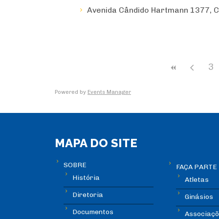
Avenida Cândido Hartmann 1377, C
3
Powered by
Events Manager
MAPA DO SITE
SOBRE
FAÇA PARTE
História
Atletas
Diretoria
Ginásios
Documentos
Associaçõ