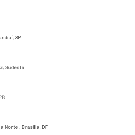
ndiaí, SP
MG, Sudeste
 PR
 Norte , Brasília, DF