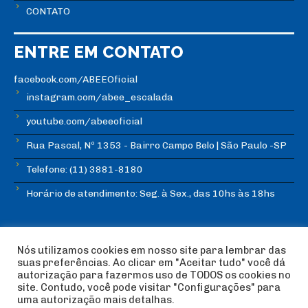
CONTATO
ENTRE EM CONTATO
facebook.com/ABEEOficial
instagram.com/abee_escalada
youtube.com/abeeoficial
Rua Pascal, Nº 1353 - Bairro Campo Belo | São Paulo -SP
Telefone: (11) 3881-8180
Horário de atendimento: Seg. à Sex., das 10hs às 18hs
Nós utilizamos cookies em nosso site para lembrar das
suas preferências. Ao clicar em "Aceitar tudo" você dá
autorização para fazermos uso de TODOS os cookies no
© Copyright ABEE | Associação Brasileira de Escalada
site. Contudo, você pode visitar "Configurações" para
Esportiva 2018 | Design:
Imagética Design
uma autorização mais detalhas.