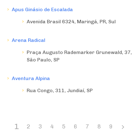
Apus Ginásio de Escalada
Avenida Brasil 6324, Maringá, PR, Sul
Arena Radical
Praça Augusto Rademarker Grunewald, 37,
São Paulo, SP
Aventura Alpina
Rua Congo, 311, Jundiaí, SP
1
2
3
4
5
6
7
8
9