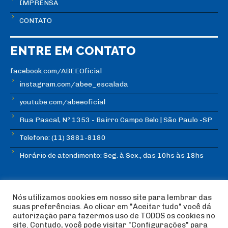
IMPRENSA
CONTATO
ENTRE EM CONTATO
facebook.com/ABEEOficial
instagram.com/abee_escalada
youtube.com/abeeoficial
Rua Pascal, Nº 1353 - Bairro Campo Belo | São Paulo -SP
Telefone: (11) 3881-8180
Horário de atendimento: Seg. à Sex., das 10hs às 18hs
Nós utilizamos cookies em nosso site para lembrar das
suas preferências. Ao clicar em "Aceitar tudo" você dá
autorização para fazermos uso de TODOS os cookies no
© Copyright ABEE | Associação Brasileira de Escalada
site. Contudo, você pode visitar "Configurações" para