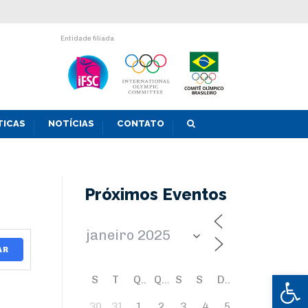
Entidade filiada
TICAS
NOTÍCIAS
CONTATO
Próximos Eventos
AR
Abrir 
S
T
Q
Q
S
S
D
30
31
1
2
3
4
5