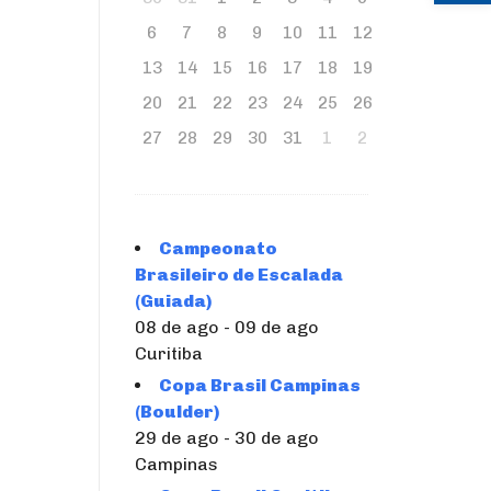
6
7
8
9
10
11
12
13
14
15
16
17
18
19
20
21
22
23
24
25
26
27
28
29
30
31
1
2
Campeonato
Brasileiro de Escalada
(Guiada)
08 de ago - 09 de ago
Curitiba
Copa Brasil Campinas
(Boulder)
29 de ago - 30 de ago
Campinas