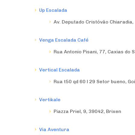
Up Escalada
Av. Deputado Cristóvão Chiaradia,
Venga Escalada Café
País
Rua Antonio Pisani, 77, Caxias do S
Vertical Escalada
Locais com Eventos?
Rua t50 qd 60 l 29 Setor bueno, Go
Vertikale
Piazza Priel, 9, 39042, Brixen
Via Aventura