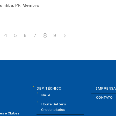
uritiba, PR, Membro
8
4
5
6
7
9
DEP. TÉCNICO
IMPRENSA
NATA
CONTATO
Route Setters
Credenciados
es e Clubes