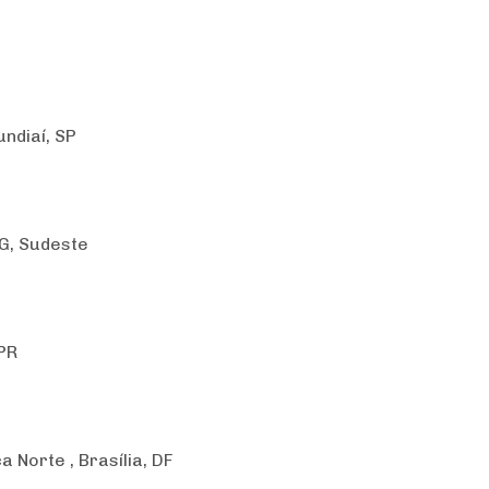
ndiaí, SP
MG, Sudeste
 PR
 Norte , Brasília, DF