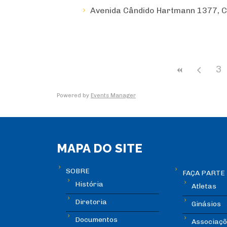
Avenida Cândido Hartmann 1377, C
3
Powered by
Events Manager
MAPA DO SITE
SOBRE
FAÇA PARTE
História
Atletas
Diretoria
Ginásios
Documentos
Associaçõ