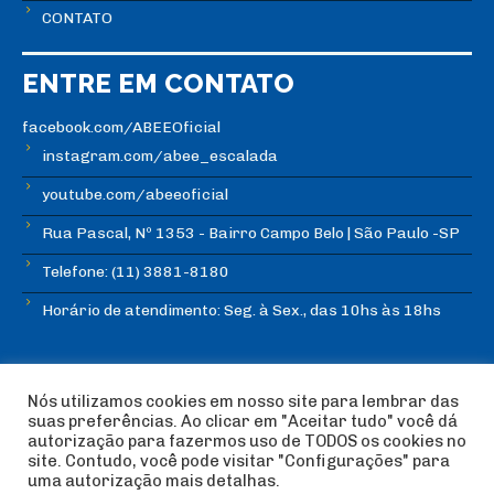
CONTATO
ENTRE EM CONTATO
facebook.com/ABEEOficial
instagram.com/abee_escalada
youtube.com/abeeoficial
Rua Pascal, Nº 1353 - Bairro Campo Belo | São Paulo -SP
Telefone: (11) 3881-8180
Horário de atendimento: Seg. à Sex., das 10hs às 18hs
Nós utilizamos cookies em nosso site para lembrar das
suas preferências. Ao clicar em "Aceitar tudo" você dá
autorização para fazermos uso de TODOS os cookies no
© Copyright ABEE | Associação Brasileira de Escalada
site. Contudo, você pode visitar "Configurações" para
Esportiva 2018 | Design:
Imagética Design
uma autorização mais detalhas.