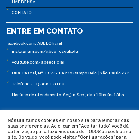
IMPRENSA
CONTATO
ENTRE EM CONTATO
facebook.com/ABEEOficial
instagram.com/abee_escalada
youtube.com/abeeoficial
Rua Pascal, Nº 1353 - Bairro Campo Belo | São Paulo -SP
Telefone: (11) 3881-8180
Horário de atendimento: Seg. à Sex., das 10hs às 18hs
Nós utilizamos cookies em nosso site para lembrar das
suas preferências. Ao clicar em "Aceitar tudo" você dá
autorização para fazermos uso de TODOS os cookies no
© Copyright ABEE | Associação Brasileira de Escalada
site. Contudo, você pode visitar "Configurações" para